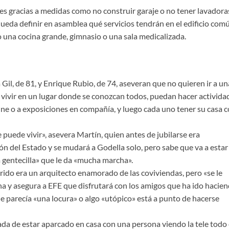
s gracias a medidas como no construir garaje o no tener lavadora
queda definir en asamblea qué servicios tendrán en el edificio com
o una cocina grande, gimnasio o una sala medicalizada.
il, de 81, y Enrique Rubio, de 74, aseveran que no quieren ir a un
no vivir en un lugar donde se conozcan todos, puedan hacer activida
 cine o a exposiciones en compañía, y luego cada uno tener su casa 
e puede vivir», asevera Martín, quien antes de jubilarse era
ón del Estado y se mudará a Godella solo, pero sabe que va a estar
gentecilla» que le da «mucha marcha».
rido era un arquitecto enamorado de las coviviendas, pero «se le
na y asegura a EFE que disfrutará con los amigos que ha ido hacie
ue parecía «una locura» o algo «utópico» está a punto de hacerse
nada de estar aparcado en casa con una persona viendo la tele todo 