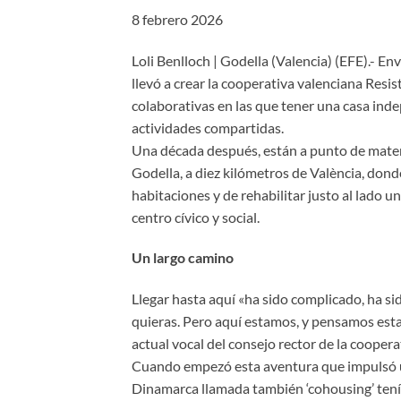
8 febrero 2026
Loli Benlloch | Godella (Valencia) (EFE).- En
llevó a crear la cooperativa valenciana Resis
colaborativas en las que tener una casa ind
actividades compartidas.
Una década después, están a punto de materi
Godella, a diez kilómetros de València, don
habitaciones y de rehabilitar justo al lado 
centro cívico y social.
Un largo camino
Llegar hasta aquí «ha sido complicado, ha si
quieras. Pero aquí estamos, y pensamos estar
actual vocal del consejo rector de la cooper
Cuando empezó esta aventura que impulsó un
Dinamarca llamada también ‘cohousing’ tení