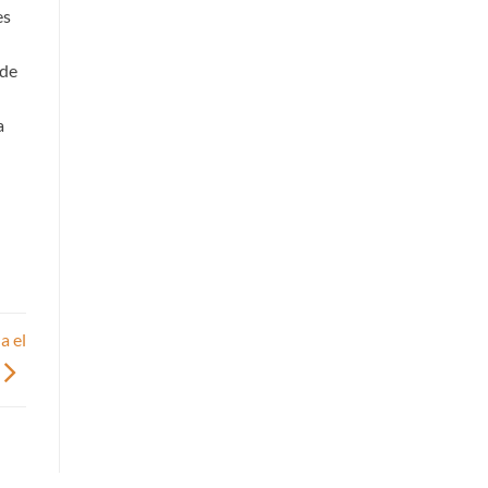
es
 de
a
a el