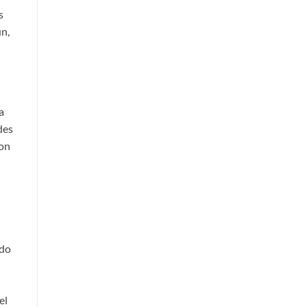
s
ún,
a
des
con
ndo
el