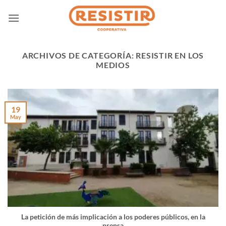
Saltar
al
contenido
ARCHIVOS DE CATEGORÍA:
RESISTIR EN LOS
MEDIOS
19
May
La petición de más implicación a los poderes públicos, en la
prensa