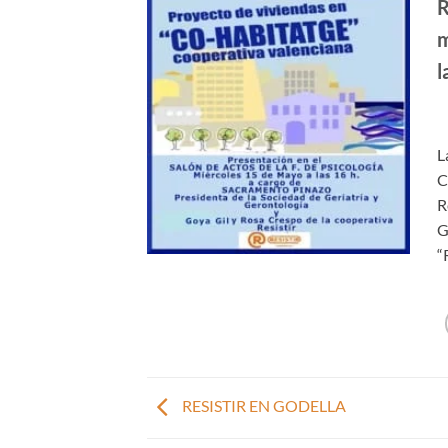
R
m
l
L
C
R
G
“
RESISTIR EN GODELLA