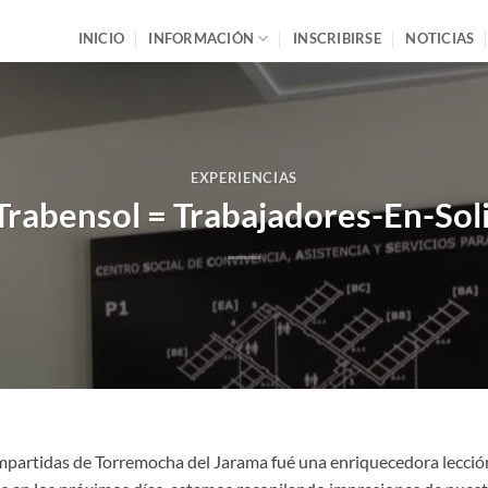
INICIO
INFORMACIÓN
INSCRIBIRSE
NOTICIAS
EXPERIENCIAS
 Trabensol = Trabajadores-En-Sol
ompartidas de Torremocha del Jarama fué una enriquecedora lecció